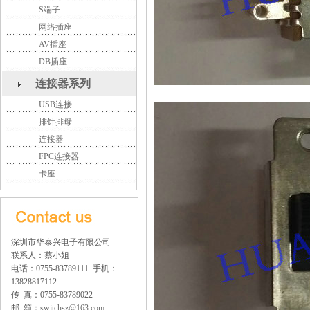
S端子
网络插座
AV插座
DB插座
连接器系列
USB连接
排针排母
连接器
FPC连接器
卡座
深圳市华泰兴电子有限公司
联系人：蔡小姐
电话：0755-83789111 手机：
13828817112
传 真：0755-83789022
邮 箱：
switchsz@163.com