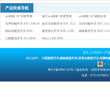
产品快速导航
usb插座 AF 90度弯脚
端子usb插座 180度弯角
usb插座 AF 侧插长体
无声轻触开关 KFC-A06-16
13.7
贴片式轻触开关 KFC-A12-
五向轻触开关 KFC-A12-
电吹风船型开关 KDC-
01
船型复位开关 KDC-1209
跷板船型开关 KDC-121
1207
六脚拨动开关 SS-13F04
红灯
Micro USB 5PIN
红灯
首页
|
公司简介
|
产
相关推荐：
小型船型开关
,
跷板船型开关
,
双复位船型开关
,
四脚轻
粤公网
粤ICP备09081741号-1
版权所有：深圳市华泰兴电子有限
传真：0755-83789