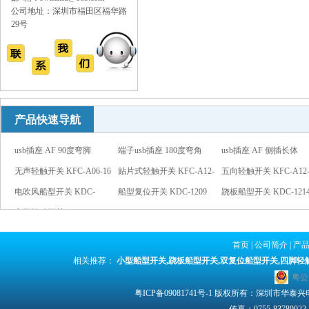
公司地址：深圳市福田区福华路
29号
产品快速导航
usb插座 AF 90度弯脚
端子usb插座 180度弯角
usb插座 AF 侧插长体
无声轻触开关 KFC-A06-16
13.7
贴片式轻触开关 KFC-A12-
五向轻触开关 KFC-A12-
电吹风船型开关 KDC-
01
船型复位开关 KDC-1209
跷板船型开关 KDC-121
1207
六脚拨动开关 SS-13F04
红灯
Micro USB 5PIN
红灯
首页
|
公司简介
|
产
相关推荐：
小型船型开关
,
跷板船型开关
,
双复位船型开关
,
四脚轻
粤公网
粤ICP备09081741号-1
版权所有：深圳市华泰兴电子有限