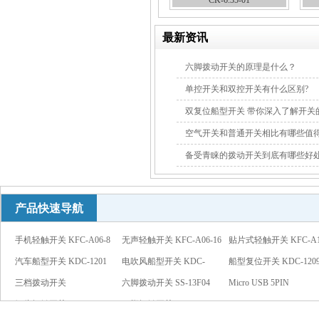
CK-6.35-01
最新资讯
六脚拨动开关的原理是什么？
单控开关和双控开关有什么区别?
双复位船型开关 带你深入了解开关
空气开关和普通开关相比有哪些值
备受青睐的拨动开关到底有哪些好
产品快速导航
手机轻触开关 KFC-A06-8
无声轻触开关 KFC-A06-16
贴片式轻触开关 KFC-A1
汽车船型开关 KDC-1201
电吹风船型开关 KDC-
01
船型复位开关 KDC-120
带灯
三档拨动开关
1207
六脚拨动开关 SS-13F04
红灯
Micro USB 5PIN
铜头轻触开关 KFC-A04-02
四脚轻触开关 KFC-A04-04