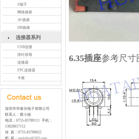
S端子
网络插座
AV插座
DB插座
连接器系列
USB连接
排针排母
6.35插座
参考尺寸
连接器
FPC连接器
卡座
深圳市华泰兴电子有限公司
联系人：蔡小姐
电话：0755-83789111 手机：
13828817112
传 真：0755-83789022
邮 箱：
switchsz@163.com