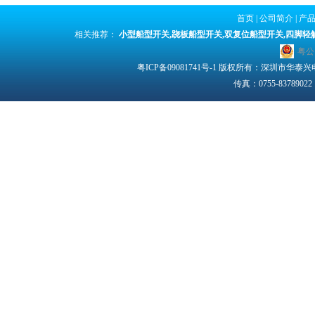
首页
|
公司简介
|
产
相关推荐：
小型船型开关
,
跷板船型开关
,
双复位船型开关
,
四脚轻
粤公网
粤ICP备09081741号-1
版权所有：深圳市华泰兴电子有限
传真：0755-83789