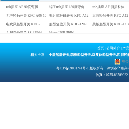
usb插座 AF 90度弯脚
端子usb插座 180度弯角
usb插座 AF 侧插长体
无声轻触开关 KFC-A06-16
13.7
贴片式轻触开关 KFC-A12-
五向轻触开关 KFC-A12-
电吹风船型开关 KDC-
01
船型复位开关 KDC-1209
跷板船型开关 KDC-121
1207
六脚拨动开关 SS-13F04
红灯
Micro USB 5PIN
红灯
首页
|
公司简介
|
产
相关推荐：
小型船型开关
,
跷板船型开关
,
双复位船型开关
,
四脚轻
粤公网
粤ICP备09081741号-1
版权所有：深圳市华泰兴电子有限
传真：0755-83789